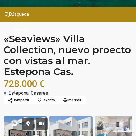
Búsqueda
Nueva Casa
«Seaviews» Villa
Collection, nuevo proecto
con vistas al mar.
Estepona Cas.
728.000 €
Estepona
,
Casares
Compartir
Favorito
Imprimir