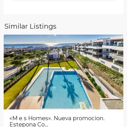
Similar Listings
Estepona
«M e s Homes». Nueva promocion.
Estepona Co...